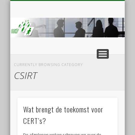
SPECIALISMEN
PARTNERS
CONTACT
DIENSTEN
HOME
BLOG
m
CURRENTLY BROWSING CATEGORY
CSIRT
Wat brengt de toekomst voor
CERT’s?
De afgelopen weken schreven we over de